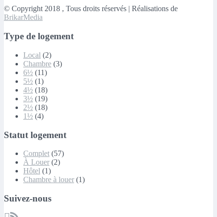
© Copyright 2018 , Tous droits réservés | Réalisations de
BrikarMedia
Type de logement
Local
(2)
Chambre
(3)
6½
(11)
5½
(1)
4½
(18)
3½
(19)
2½
(18)
1½
(4)
Statut logement
Complet
(57)
À Louer
(2)
Hôtel
(1)
Chambre à louer
(1)
Suivez-nous