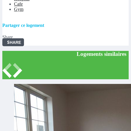
Cafe
Gym
Partager ce logement
Share
SHARE
Logements similaires