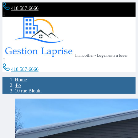
418 587-6666
Immobilier - Logements à louer
418 587-6666
Home
4½
10 rue Blouin