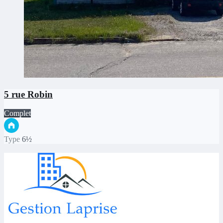
5 rue Robin
Complet
Type
6½