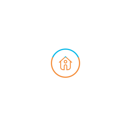
27, 2e avenue, Forestville
Prix
Type
Status
2½, 6½, Local
Complet