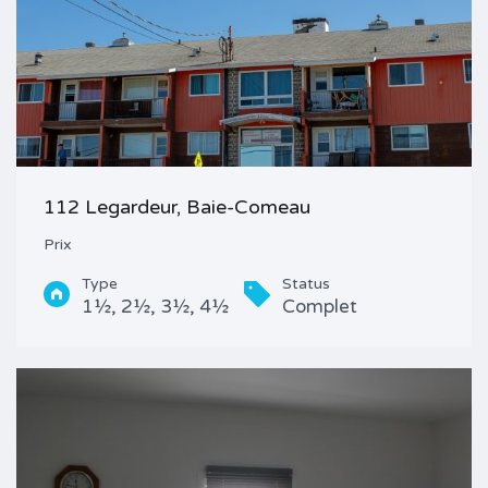
112 Legardeur, Baie-Comeau
Prix
Type
Status
1½, 2½, 3½, 4½
Complet