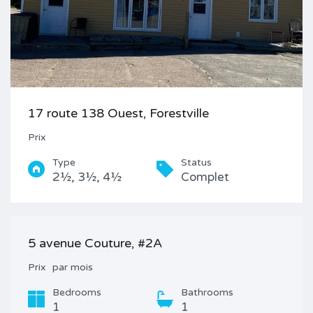
17 route 138 Ouest, Forestville
Prix
Type
Status
2½, 3½, 4½
Complet
5 avenue Couture, #2A
Prix
par mois
Bedrooms
Bathrooms
1
1