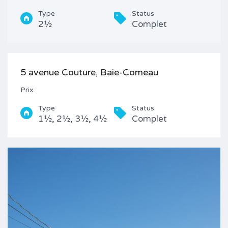
Type
Status
2½
Complet
5 avenue Couture, Baie-Comeau
Prix
Type
Status
1½, 2½, 3½, 4½
Complet