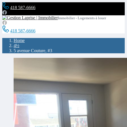
418 587-6666
Immobilier - Logements à louer
418 587-6666
Home
4½
5 avenue Couture, #3