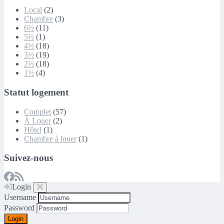
Local
(2)
Chambre
(3)
6½
(11)
5½
(1)
4½
(18)
3½
(19)
2½
(18)
1½
(4)
Statut logement
Complet
(57)
À Louer
(2)
Hôtel
(1)
Chambre à louer
(1)
Suivez-nous
Login
Username
Password