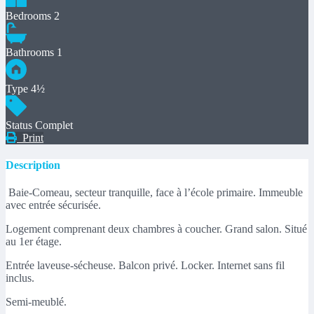
Bedrooms
2
Bathrooms
1
Type
4½
Status
Complet
Print
Description
Baie-Comeau, secteur tranquille, face à l’école primaire. Immeuble
avec entrée sécurisée.
Logement comprenant deux chambres à coucher. Grand salon. Situé
au 1er étage.
Entrée laveuse-sécheuse. Balcon privé. Locker. Internet sans fil
inclus.
Semi-meublé.