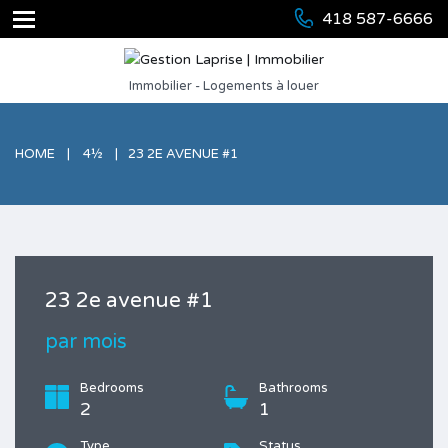
418 587-6666
Immobilier - Logements à louer
HOME
4½
23 2E AVENUE #1
23 2e avenue #1
par mois
Bedrooms
Bathrooms
2
1
Type
Status