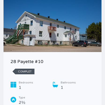
28 Payette #10
COMPLET
Bedrooms
Bathrooms
1
1
Type
2½