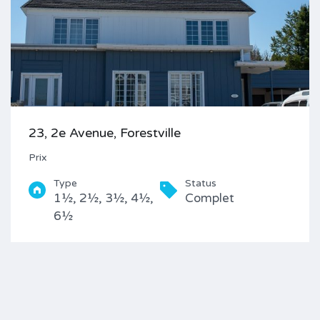
23, 2e Avenue, Forestville
Prix
Type
Status
1½, 2½, 3½, 4½,
Complet
6½