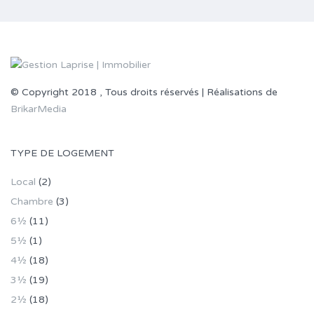
© Copyright 2018 , Tous droits réservés | Réalisations de
BrikarMedia
TYPE DE LOGEMENT
Local
(2)
Chambre
(3)
6½
(11)
5½
(1)
4½
(18)
3½
(19)
2½
(18)